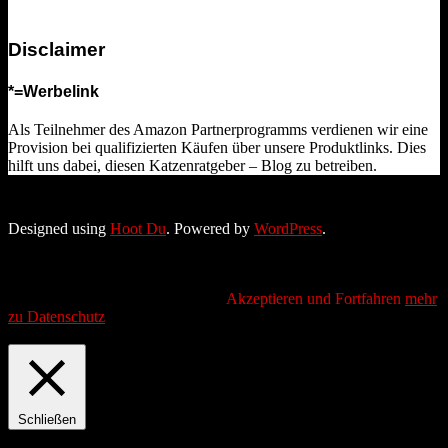
Disclaimer
*=Werbelink
Als Teilnehmer des Amazon Partnerprogramms verdienen wir eine
Provision bei qualifizierten Käufen über unsere Produktlinks. Dies
hilft uns dabei, diesen Katzenratgeber – Blog zu betreiben.
Designed using
Hoot Du
. Powered by
WordPress
.
Wir verwenden Cookies, um das beste Nutzererlebnis zu bieten.
Wenn Sie fortfahren, diese Seite zu verwenden, akzeptieren Sie
unsere Datenschutzbestimmungen
Akzeptieren und Fortfahren
mehr
zu Datenschutz
Privacy & Cookies Policy
Schließen