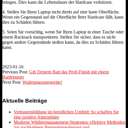
bringen. Dies kann die Lebensdauer der Hardcase verkürzen.
4. Stellen Sie Ihren Laptop nicht direkt auf eine harte Oberfläche.
Wenn ein Gegenstand auf die Oberfläche Ihrer Hardcase fällt, kann
dies zu Schäden führen.
5. Seien Sie vorsichtig, wenn Sie Ihren Laptop in einer Tasche oder
einem Rucksack transportieren. Stellen Sie sicher, dass es nicht
gegen andere Gegenstände stoßen kann, da dies zu Schäden führen
kann.
2023-01-16
Previous Post:
Gib Deinem Bart das Profi-Finish mit einem
Barttrimmer
Next Post:
Wadenmassagegeräte!
Aktuelle Beiträge
Vertrauensbildung im beruflichen Umfeld: So schaffen Sie
eine positive Atmosphäre
Moderne Wildtiermanagement-Strategien: effektive Methoden
zur nachhaltigen Bestandsregulierung und