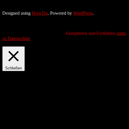
Designed using
Hoot Du
. Powered by
WordPress
.
Wir verwenden Cookies, um das beste Nutzererlebnis zu bieten.
Wenn Sie fortfahren, diese Seite zu verwenden, akzeptieren Sie
unsere Datenschutzbestimmungen
Akzeptieren und Fortfahren
mehr
zu Datenschutz
Privacy & Cookies Policy
Schließen
Privacy Overview
This website uses cookies to improve your experience while you
navigate through the website. Out of these, the cookies that are
categorized as necessary are stored on your browser as they are
essential for the working of basic functionalities of the website. We
also use third-party cookies that help us analyze and understand how
you use this website. These cookies will be stored in your browser
only with your consent. You also have the option to opt-out of these
cookies. But opting out of some of these cookies may affect your